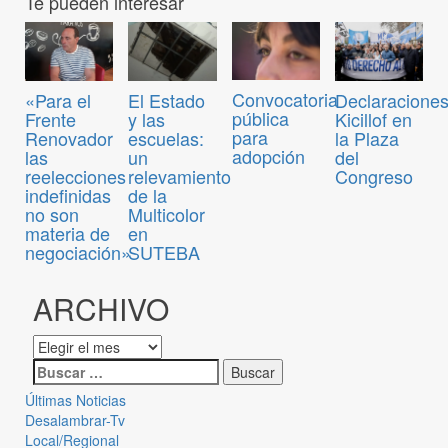
Te pueden interesar
Convocatoria
«Para el
El Estado
Declaraciones
pública
Frente
y las
Kicillof en
para
Renovador
escuelas:
la Plaza
adopción
las
un
del
reelecciones
relevamiento
Congreso
indefinidas
de la
no son
Multicolor
materia de
en
negociación»
SUTEBA
ARCHIVO
Últimas Noticias
Desalambrar-Tv
Local/Regional