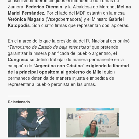
«cristinismo» fueron elegidos el Intendente de Lomas de
Zamora,
Federico Otermín
, y la Alcaldesa de Moreno,
Melina
Mariel Fernández
. Por el lado del MDF estarán en la mesa
Verónica Magario
(Vicegobernadora) y el Ministro
Gabriel
Katopodis
. Son cuatro firmas que representan dos lapiceras.
En el marco de lo que la presidenta del PJ Nacional denominó
“Terrorismo de Estado de baja intensidad”
que pretende
garantizar la misera planificada del pueblo argentino,
el
Congreso
se definió trabajar de manera permanente en la
campaña de “
Argentina con Cristina
”
exigiendo la libertad
de la principal opositora al gobierno de Milei
quien
permanece detenida de manera injusta e impedida de
representar al pueblo peronista en las urnas.
Relacionado