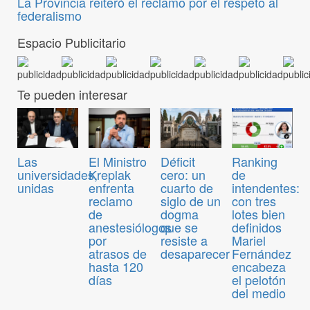
La Provincia reiteró el reclamo por el respeto al
federalismo
Espacio Publicitario
Te pueden interesar
Las
El Ministro
Déficit
Ranking
universidades,
Kreplak
cero: un
de
unidas
enfrenta
cuarto de
intendentes:
reclamo
siglo de un
con tres
de
dogma
lotes bien
anestesiólogos
que se
definidos
por
resiste a
Mariel
atrasos de
desaparecer
Fernández
hasta 120
encabeza
días
el pelotón
del medio