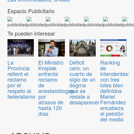
Espacio Publicitario
Te pueden interesar
El Ministro
Déficit
Ranking
La
Kreplak
cero: un
de
Provincia
enfrenta
cuarto de
intendentes:
reiteró el
reclamo
siglo de un
con tres
reclamo
de
dogma
lotes bien
por el
anestesiólogos
que se
definidos
respeto al
por
resiste a
Mariel
federalismo
atrasos de
desaparecer
Fernández
hasta 120
encabeza
días
el pelotón
del medio