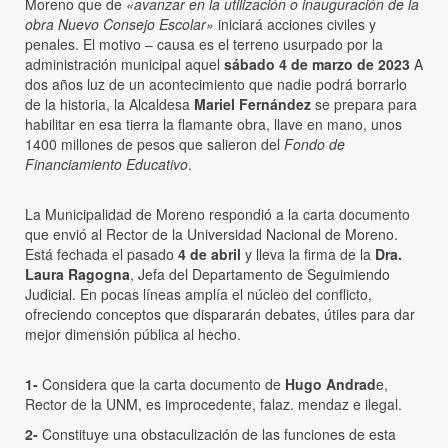
Moreno que de
«avanzar en la utilización o inauguración de la
obra Nuevo Consejo Escolar»
iniciará acciones civiles y
penales. El motivo – causa es el terreno usurpado por la
administración municipal aquel
sábado 4 de marzo de 2023
A
dos años luz de un acontecimiento que nadie podrá borrarlo
de la historia, la Alcaldesa
Mariel Fernández
se prepara para
habilitar en esa tierra la flamante obra, llave en mano, unos
1400 millones de pesos que salieron del
Fondo de
Financiamiento Educativo
.
La Municipalidad de Moreno respondió a la carta documento
que envió al Rector de la Universidad Nacional de Moreno.
Está fechada el pasado
4 de abril
y lleva la firma de la
Dra.
Laura Ragogna
, Jefa del Departamento de Seguimiendo
Judicial. En pocas líneas amplía el núcleo del conflicto,
ofreciendo conceptos que dispararán debates, útiles para dar
mejor dimensión pública al hecho.
1-
Considera que la carta documento de
Hugo Andrad
e,
Rector de la UNM, es improcedente, falaz. mendaz e ilegal.
2-
Constituye una obstaculización de las funciones de esta