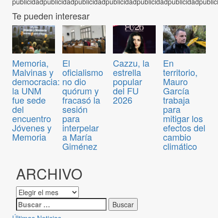
Te pueden interesar
Memoria,
El
Cazzu, la
En
Malvinas y
oficialismo
estrella
territorio,
democracia:
no dio
popular
Mauro
la UNM
quórum y
del FU
García
fue sede
fracasó la
2026
trabaja
del
sesión
para
encuentro
para
mitigar los
Jóvenes y
interpelar
efectos del
Memoria
a María
cambio
Giménez
climático
ARCHIVO