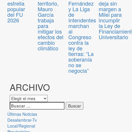
estrella
territorio,
Fernández
deja sin
popular
Mauro
y La Liga
margen a
del FU
García
de
Milei para
2026
trabaja
Intendentes
incumplir
para
marchan
la Ley de
mitigar los
al
Financiamien
efectos del
Congreso
Universitario
cambio
contra la
climático
ley de
tierras: “La
soberanía
no se
negocia”
ARCHIVO
Últimas Noticias
Desalambrar-Tv
Local/Regional
Provinciales