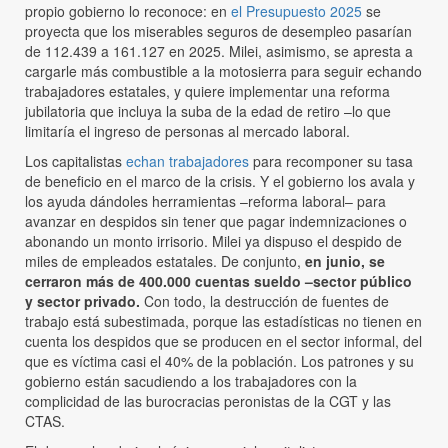
propio gobierno lo reconoce: en
el Presupuesto 2025
se
proyecta que los miserables seguros de desempleo pasarían
de 112.439 a 161.127 en 2025. Milei, asimismo, se apresta a
cargarle más combustible a la motosierra para seguir echando
trabajadores estatales, y quiere implementar una reforma
jubilatoria que incluya la suba de la edad de retiro –lo que
limitaría el ingreso de personas al mercado laboral.
Los capitalistas
echan trabajadores
para recomponer su tasa
de beneficio en el marco de la crisis. Y el gobierno los avala y
los ayuda dándoles herramientas –reforma laboral– para
avanzar en despidos sin tener que pagar indemnizaciones o
abonando un monto irrisorio. Milei ya dispuso el despido de
miles de empleados estatales. De conjunto,
en junio, se
cerraron más de 400.000 cuentas sueldo –sector público
y sector privado.
Con todo, la destrucción de fuentes de
trabajo está subestimada, porque las estadísticas no tienen en
cuenta los despidos que se producen en el sector informal, del
que es víctima casi el 40% de la población. Los patrones y su
gobierno están sacudiendo a los trabajadores con la
complicidad de las burocracias peronistas de la CGT y las
CTAS.