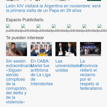
León XIV visitará la Argentina en noviembre: será
la primera visita de un Papa en 39 años
Espacio Publicitario
Te pueden interesar
Sin sesión
En CABA:
Las
La
extraordinaria:
Mariel fue
universidades,
Provincia
«Siguen
anfitriona
unidas
reiteró el
siendo
de La Liga
reclamo
cómplices
de
por el
de la
Intendentes
respeto al
corrupción,
federalismo
del delito y
de la
violencia»