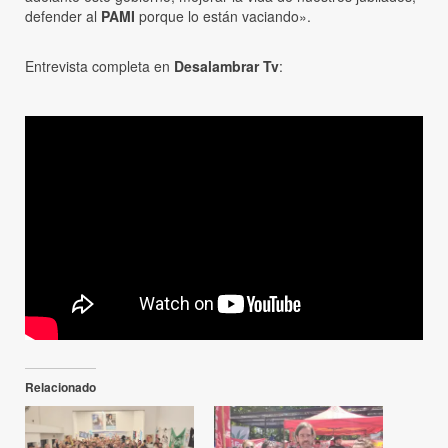
defender al
PAMI
porque lo están vaciando».
Entrevista completa en
Desalambrar Tv
:
Relacionado