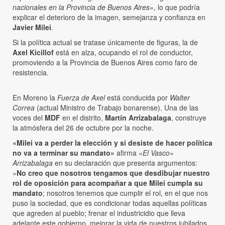
nacionales en la Provincia de Buenos Aires»
, lo que podría
explicar el deterioro de la imagen, semejanza y confianza en
Javier Milei
.
Si la política actual se tratase únicamente de figuras, la de
Axel Kicillof
está en alza, ocupando el rol de conductor,
promoviendo a la Provincia de Buenos Aires como faro de
resistencia.
En Moreno la
Fuerza de Axel
está conducida por
Walter
Correa
(actual Ministro de Trabajo bonarense). Una de las
voces del
MDF
en el distrito,
Martín Arrizabalaga
, construye
la atmósfera del 26 de octubre por la noche.
«Milei va a perder la elección y si desiste de hacer política
no va a terminar su mandato»
afirma
«El Vasco»
Arrizabalaga
en su declaración que presenta argumentos:
«
No creo que nosotros tengamos que desdibujar nuestro
rol de oposición para acompañar a que Milei cumpla su
mandato
; nosotros tenemos que cumplir el rol, en el que nos
puso la sociedad, que es condicionar todas aquellas políticas
que agreden al pueblo; frenar el industricidio que lleva
adelante este gobierno, mejorar la vida de nuestros jubilados,