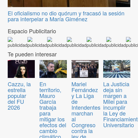
El oficialismo no dio quórum y fracasó la sesión
para interpelar a María Giménez
Espacio Publicitario
Te pueden interesar
Cazzu, la
En
Mariel
La Justicia
estrella
territorio,
Fernández
deja sin
popular
Mauro
y La Liga
margen a
del FU
García
de
Milei para
2026
trabaja
Intendentes
incumplir
para
marchan
la Ley de
mitigar los
al
Financiamien
efectos del
Congreso
Universitario
cambio
contra la
climático
ley de