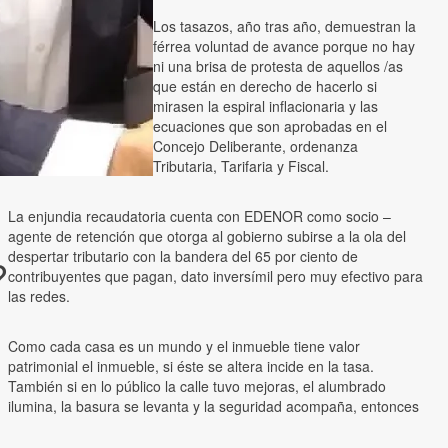
Los tasazos, año tras año, demuestran la
férrea voluntad de avance porque no hay
ni una brisa de protesta de aquellos /as
que están en derecho de hacerlo si
mirasen la espiral inflacionaria y las
ecuaciones que son aprobadas en el
Concejo Deliberante, ordenanza
Tributaria, Tarifaria y Fiscal.
La enjundia recaudatoria cuenta con EDENOR como socio –
agente de retención que otorga al gobierno subirse a la ola del
despertar tributario con la bandera del 65 por ciento de
?
contribuyentes que pagan, dato inversímil pero muy efectivo para
las redes.
Como cada casa es un mundo y el inmueble tiene valor
patrimonial el inmueble, si éste se altera incide en la tasa.
También si en lo público la calle tuvo mejoras, el alumbrado
ilumina, la basura se levanta y la seguridad acompaña, entonces