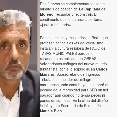
Dos fuerzas se complementan desde el
minuto 1 de gestión de
La Capitana de
Moreno
: recaudar y reconstruir. El
condimento que le da aroma se llama
«justicia tributaria».
Por los hechos y resultados, la Biblia que
profesan concejales /as del oficialismo
instalan la cultura religiosa de PAGO de
TASAS MUNICIPALES porque lo
recaudado es aplicado en OBRAS.
Volviéndonos teólogos del nuevo mundo
tributarista, con el discípulo
Juan Carlos
Mairano
, Subsecretario de Ingresos
Tributarios, hacedor del milagro
morenense, todo contribuyente superó el
pecado de la morosidad para SER un fiel
pagador aún cuando no tenga peces ni
panes en su mesa. En la cima del diseño
la influyente Secretaria de Economía
Mariela Bien
.