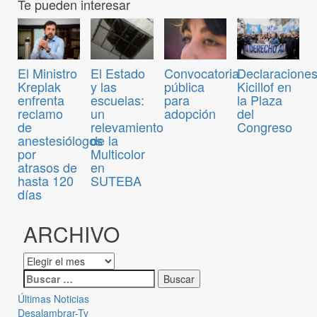
Te pueden interesar
Convocatoria
El Ministro
El Estado
Declaraciones
pública
Kreplak
y las
Kicillof en
para
enfrenta
escuelas:
la Plaza
adopción
reclamo
un
del
de
relevamiento
Congreso
anestesiólogos
de la
por
Multicolor
atrasos de
en
hasta 120
SUTEBA
días
ARCHIVO
Últimas Noticias
Desalambrar-Tv