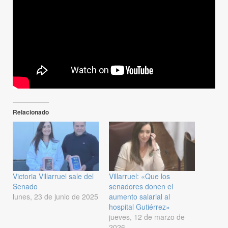
Relacionado
Victoria Villarruel sale del
Villarruel: «Que los
Senado
senadores donen el
lunes, 23 de junio de 2025
aumento salarial al
hospital Gutiérrez»
jueves, 12 de marzo de
2026