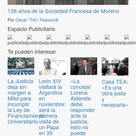
138 años de la Sociedad Francesa de Moreno
Por
Oscar "Tito" Passarelli
Espacio Publicitario
Te pueden interesar
La Justicia
León XIV
«La
Casa TEA:
deja sin
visitará la
concejal
«Es una
margen a
Argentina
Lorena
obra justa
Milei para
en
Alderete
y
incumplir
noviembre:
debe
necesaria»
la Ley de
será la
responder
Financiamiento
primera
ante la
Universitario
visita de
justicia,
un Papa
esto no
en 39
puede