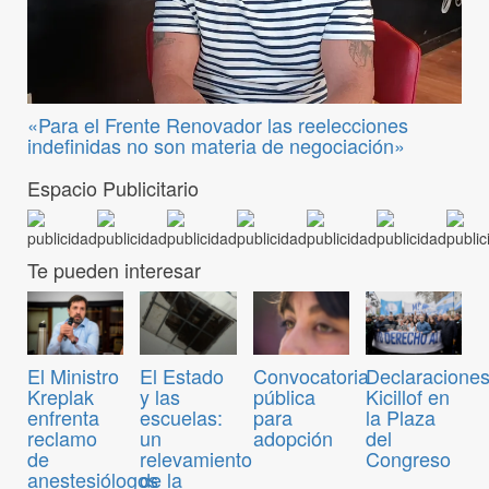
«Para el Frente Renovador las reelecciones
indefinidas no son materia de negociación»
Espacio Publicitario
Te pueden interesar
Convocatoria
El Ministro
El Estado
Declaraciones
pública
Kreplak
y las
Kicillof en
para
enfrenta
escuelas:
la Plaza
adopción
reclamo
un
del
de
relevamiento
Congreso
anestesiólogos
de la