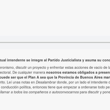
ctual intendente se integre al Partido Justicialista y asuma su co
eronismo, discutir un proyecto y enfrentar estas acciones de vacío de l
Electoral. De cualquier manera
nosotros estamos obligados a presenta
puede ser que el Plan A sea que la Provincia de Buenos Aires man
trito. Leí unas notas en
Desalambrar
donde, por un lado el intendente 
 conducción política, entonces tiene que empezar a ordenarse todo p
e llamar a todos los compañeros o autoconvocarnos
para discutir y pone