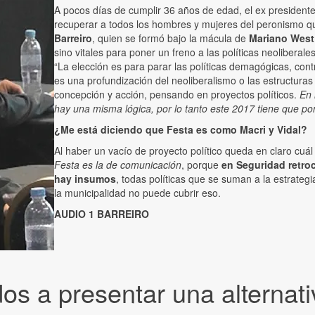
A pocos días de cumplir 36 años de edad, el ex president
recuperar a todos los hombres y mujeres del peronismo qu
Barreiro
, quien se formó bajo la mácula de
Mariano West
sino vitales para poner un freno a las políticas neoliberal
“La elección es para parar las políticas demagógicas, cont
es una profundización del neoliberalismo o las estructuras 
concepción y acción, pensando en proyectos políticos.
En 
hay una misma lógica, por lo tanto este 2017 tiene que p
¿Me está diciendo que Festa es como Macri y Vidal?
Al haber un vacío de proyecto político queda en claro cuál
Festa es la de comunicación
, porque
en Seguridad retroc
hay insumos
, todas políticas que se suman a la estrateg
la municipalidad no puede cubrir eso.
AUDIO 1 BARREIRO
s a presentar una alternativ