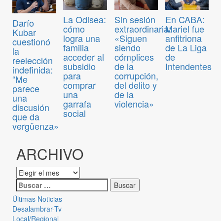
La Odisea:
Sin sesión
En CABA:
Darío
cómo
extraordinaria:
Mariel fue
Kubar
logra una
«Siguen
anfitriona
cuestionó
familia
siendo
de La Liga
la
acceder al
cómplices
de
reelección
subsidio
de la
Intendentes
indefinida:
para
corrupción,
“Me
comprar
del delito y
parece
una
de la
una
garrafa
violencia»
discusión
social
que da
vergüenza»
ARCHIVO
Últimas Noticias
Desalambrar-Tv
Local/Regional