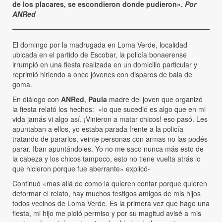
de los placares, se escondieron donde pudieron».
Por
ANRed
El domingo por la madrugada en Loma Verde, localidad
ubicada en el partido de Escobar, la policía bonaerense
irrumpió en una fiesta realizada en un domicilio particular y
reprimió hiriendo a once jóvenes con disparos de bala de
goma.
En diálogo con
ANRed
,
Paula
madre del joven que organizó
la fiesta relató los hechos: «lo que sucedió es algo que en mi
vida jamás vi algo así. ¡Vinieron a matar chicos! eso pasó. Les
apuntaban a ellos, yo estaba parada frente a la policía
tratando de pararlos, veinte personas con armas no las podés
parar. Iban apuntándoles. Yo no me saco nunca más esto de
la cabeza y los chicos tampoco, esto no tiene vuelta atrás lo
que hicieron porque fue aberrante» explicó-
Continuó «mas allá de como la quieren contar porque quieren
deformar el relato, hay muchos testigos amigos de mis hijos
todos vecinos de Loma Verde. Es la primera vez que hago una
fiesta, mi hijo me pidió permiso y por su magitud avisé a mis