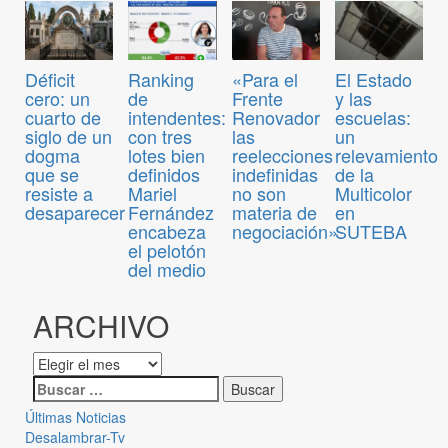
Déficit
Ranking
«Para el
El Estado
cero: un
de
Frente
y las
cuarto de
intendentes:
Renovador
escuelas:
siglo de un
con tres
las
un
dogma
lotes bien
reelecciones
relevamiento
que se
definidos
indefinidas
de la
resiste a
Mariel
no son
Multicolor
desaparecer
Fernández
materia de
en
encabeza
negociación»
SUTEBA
el pelotón
del medio
ARCHIVO
Últimas Noticias
Desalambrar-Tv