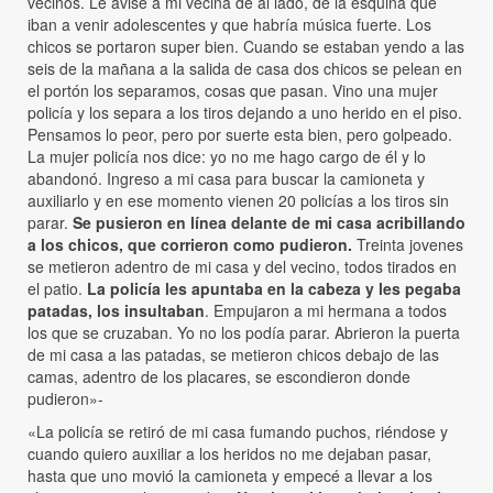
vecinos. Le avisé a mi vecina de al lado, de la esquina que
iban a venir adolescentes y que habría música fuerte. Los
chicos se portaron super bien. Cuando se estaban yendo a las
seis de la mañana a la salida de casa dos chicos se pelean en
el portón los separamos, cosas que pasan. Vino una mujer
policía y los separa a los tiros dejando a uno herido en el piso.
Pensamos lo peor, pero por suerte esta bien, pero golpeado.
La mujer policía nos dice: yo no me hago cargo de él y lo
abandonó. Ingreso a mi casa para buscar la camioneta y
auxiliarlo y en ese momento vienen 20 policías a los tiros sin
parar.
Se pusieron en línea delante de mi casa acribillando
a los chicos, que corrieron como pudieron.
Treinta jovenes
se metieron adentro de mi casa y del vecino, todos tirados en
el patio.
La policía les apuntaba en la cabeza y les pegaba
patadas, los insultaban
. Empujaron a mi hermana a todos
los que se cruzaban. Yo no los podía parar. Abrieron la puerta
de mi casa a las patadas, se metieron chicos debajo de las
camas, adentro de los placares, se escondieron donde
pudieron»-
«La policía se retiró de mi casa fumando puchos, riéndose y
cuando quiero auxiliar a los heridos no me dejaban pasar,
hasta que uno movió la camioneta y empecé a llevar a los