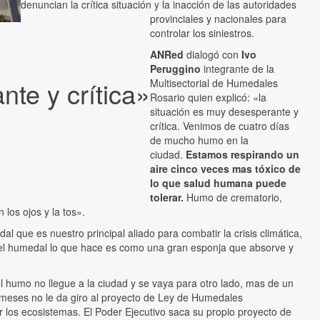
denuncian la crítica situación y la inacción de las autoridades
provinciales y nacionales para
controlar los siniestros.
ANRed
dialogó con
Ivo
Peruggino
integrante de la
te y crítica»
Multisectorial de Humedales
Rosario quien explicó: «la
situación es muy desesperante y
crítica. Venimos de cuatro días
de mucho humo en la
ciudad.
Estamos respirando un
aire cinco veces mas tóxico de
lo que salud humana puede
tolerar.
Humo de crematorio,
los ojos y la tos».
que es nuestro principal aliado para combatir la crisis climática,
 y el humedal lo que hace es como una gran esponja que absorve y
l humo no llegue a la ciudad y se vaya para otro lado, mas de un
 meses no le da giro al proyecto de Ley de Humedales
r los ecosistemas. El Poder Ejecutivo saca su propio proyecto de