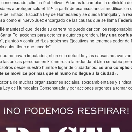
to consensuado, elimina 9 objetivos. Además le cambian la definición
ales a proteger solo el 15% a partir de esa «sustancial modificación c
 del Estado. Escucha Ley de Humedales y se queda tranquila y la realid
nso
como el nuevo Juez encargado de las causas que se llama
Federi
ié
manifestó que desde su cartera no puede dar con los responsables
 Santa Fe, acciones para detener a quienes prenden.
Hay una confus
, planteó y continuó “Los gobiernos Ejecutivos no tenemos poder de P
icia quien tiene que hacerlo”.
que no hayan imputados, ni un solo detenido y las causas no avanzan. 
e las únicas personas en kilómetros a la redonda ni bien se había pre
osotros desde nuestro humilde lugar de ciudadanos.
Es una complicida
e se movilice por mas que el humo no llegue a la ciudad».
ria de muchas organizaciones sociales, socioambientales y sindicales
ey de Humedales Consensuada y por acciones urgentes a tomar con el 