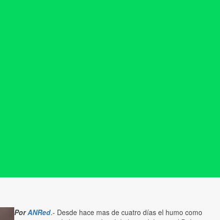
Por
ANRed
.- Desde hace mas de cuatro días el humo como