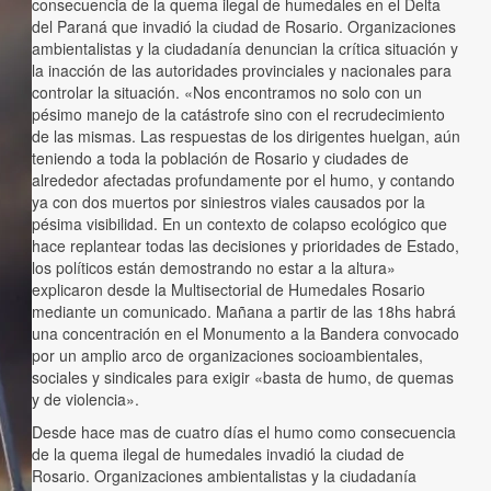
consecuencia de la quema ilegal de humedales en el Delta
del Paraná que invadió la ciudad de Rosario. Organizaciones
ambientalistas y la ciudadanía denuncian la crítica situación y
la inacción de las autoridades provinciales y nacionales para
controlar la situación. «Nos encontramos no solo con un
pésimo manejo de la catástrofe sino con el recrudecimiento
de las mismas. Las respuestas de los dirigentes huelgan, aún
teniendo a toda la población de Rosario y ciudades de
alrededor afectadas profundamente por el humo, y contando
ya con dos muertos por siniestros viales causados por la
pésima visibilidad. En un contexto de colapso ecológico que
hace replantear todas las decisiones y prioridades de Estado,
los políticos están demostrando no estar a la altura»
explicaron desde la Multisectorial de Humedales Rosario
mediante un comunicado. Mañana a partir de las 18hs habrá
una concentración en el Monumento a la Bandera convocado
por un amplio arco de organizaciones socioambientales,
sociales y sindicales para exigir «basta de humo, de quemas
y de violencia».
Desde hace mas de cuatro días el humo como consecuencia
de la quema ilegal de humedales invadió la ciudad de
Rosario. Organizaciones ambientalistas y la ciudadanía