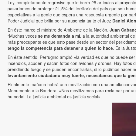
Ley, completamente regresivo que le borra 25 artículos al proyec
pasaríamos de proteger 21,5% del territorio del país que son humed
expectativas a la gente que espera una respuesta urgente por parte
Poder Judicial que brilla por su ausencia tanto el Juez
Daniel Alo
En éste marco el ministro de Ambiente de la Nación,
Juan Caband
“Muchas veces
se me demanda a mí,
a la autoridad ambiental de
más preocupante es que esto pase desde un sector del periodismo”
tengo la competencia para detener a quien lo hace
. Es la Just
En éste sentido, Perrugino amplió «la verdad es que no puede ser 
incendios, acuden y sacan fotos con aviones y drones. Hay fotos d
prendiendo fuego y se pueden encontrarlas, si lo pudimos hacer n
levantamiento ciudadano muy fuerte, necesitamos que la gent
Finalmente mañana habrá una movilización con una amplia convocato
Monumento a la Bandera. «Nos movilizamos para reclamar por una L
humedal. La justicia ambiental es justicia social».