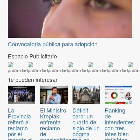
Convocatoria pública para adopción
Espacio Publicitario
Te pueden interesar
El Ministro
Déficit
Ranking
La
Kreplak
cero: un
de
Provincia
enfrenta
cuarto de
intendentes:
reiteró el
reclamo
siglo de un
con tres
reclamo
de
dogma
lotes bien
por el
anestesiólogos
que se
definidos
respeto al