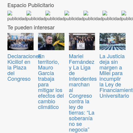
Espacio Publicitario
Te pueden interesar
Declaraciones:
En
Mariel
La Justicia
Kicillof en
territorio,
Fernández
deja sin
la Plaza
Mauro
y La Liga
margen a
del
García
de
Milei para
Congreso
trabaja
Intendentes
incumplir
para
marchan
la Ley de
mitigar los
al
Financiamien
efectos del
Congreso
Universitario
cambio
contra la
climático
ley de
tierras: “La
soberanía
no se
negocia”