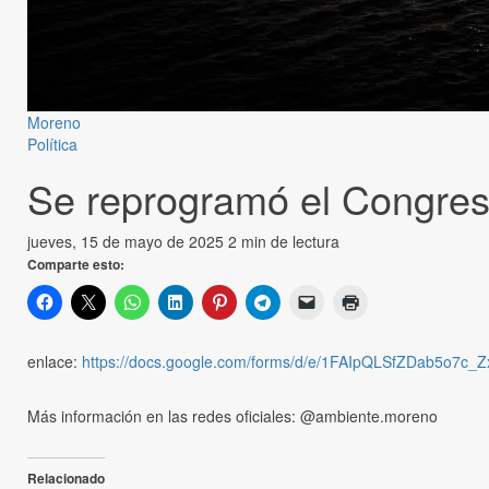
Moreno
Política
Se reprogramó el Congreso
jueves, 15 de mayo de 2025
2 min de lectura
Comparte esto:
enlace:
https://docs.google.com/forms/d/e/1FAIpQLSfZDab5o
Más información en las redes oficiales: @ambiente.moreno
Relacionado