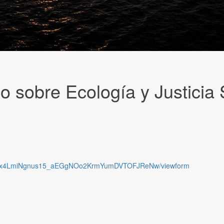
 sobre Ecología y Justicia 
7c_Zx4LmiNgnus15_aEGgNOo2KrmYumDVTOFJReNw/viewform