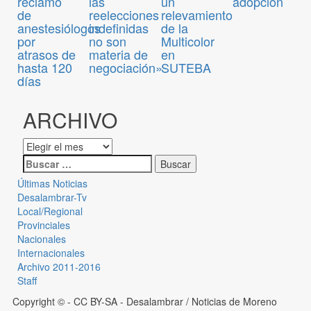
adopción
reclamo
las
un
de
reelecciones
relevamiento
anestesiólogos
indefinidas
de la
por
no son
Multicolor
atrasos de
materia de
en
hasta 120
negociación»
SUTEBA
días
ARCHIVO
Últimas Noticias
Desalambrar-Tv
Local/Regional
Provinciales
Nacionales
Internacionales
Archivo 2011-2016
Staff
Copyright © - CC BY-SA
- Desalambrar / Noticias de Moreno