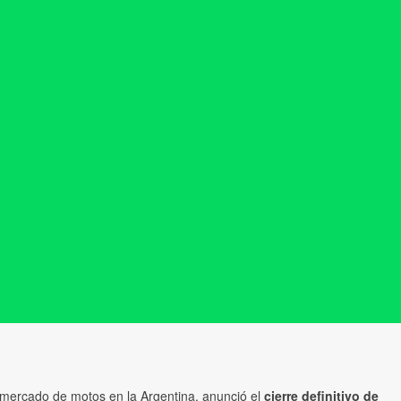
l mercado de motos en la Argentina, anunció el
cierre definitivo de