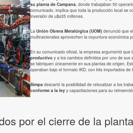
su planta de Campana
, donde trabajaban 50 operari
comunicado, implica que toda la producción local se 
inversión de u$s35 millones.
La
Unión Obrera Metalúrgica (UOM)
denunció que el
multinacionales aprovechen la coyuntura económica pa
En su comunicado oficial, la empresa argumentó que 
productivo
y a los cambios definidos por uno de sus 
se fabriquen únicamente en sus plantas de origen. Est
operaban bajo el formato IKD, con kits importados de 
Simpa
descartó la posibilidad de relocalizar a los tr
conforme a la ley
y capacitaciones para su reinserción
s por el cierre de la plant