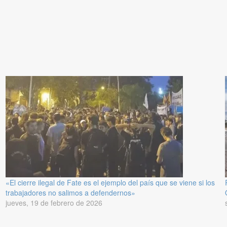
«El cierre ilegal de Fate es el ejemplo del país que se viene si los
trabajadores no salimos a defendernos»
jueves, 19 de febrero de 2026