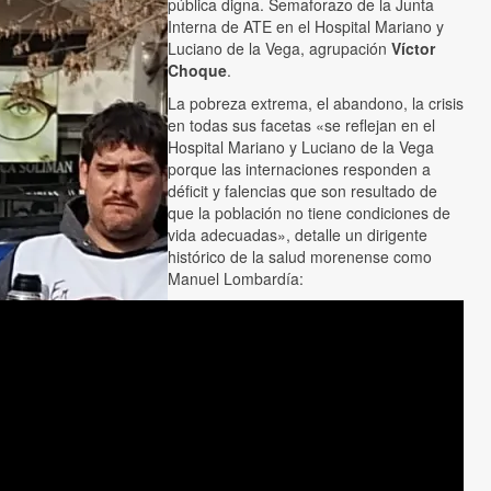
pública digna. Semaforazo de la Junta
Interna de ATE en el Hospital Mariano y
Luciano de la Vega, agrupación
Víctor
Choque
.
La pobreza extrema, el abandono, la crisis
en todas sus facetas «se reflejan en el
Hospital Mariano y Luciano de la Vega
porque las internaciones responden a
déficit y falencias que son resultado de
que la población no tiene condiciones de
vida adecuadas», detalle un dirigente
histórico de la salud morenense como
Manuel Lombardía: