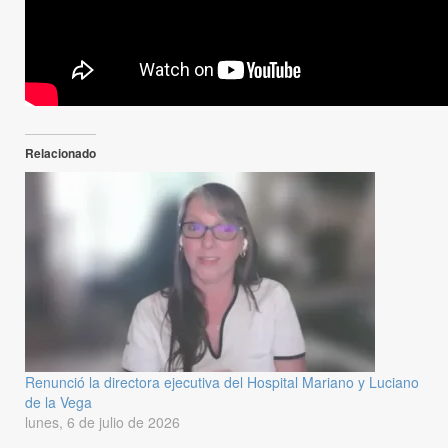
Por Brenda Giménez
martes, 27 de junio de 2023
1 min de lectura
Comparte esto:
Relacionado
Renunció la directora ejecutiva del Hospital Mariano y Luciano
de la Vega
lunes, 6 de julio de 2026