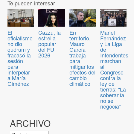
Te pueden interesar
El
Cazzu, la
En
Mariel
oficialismo
estrella
territorio,
Fernández
no dio
popular
Mauro
y La Liga
quórum y
del FU
García
de
fracasó la
2026
trabaja
Intendentes
sesión
para
marchan
para
mitigar los
al
interpelar
efectos del
Congreso
a María
cambio
contra la
Giménez
climático
ley de
tierras: “La
soberanía
no se
negocia”
ARCHIVO