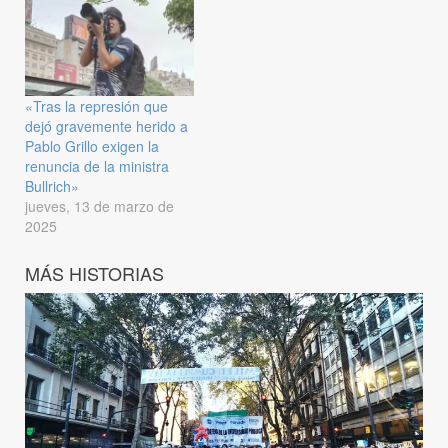
«Tras la represión que
dejó gravemente herido a
Pablo Grillo exigen la
renuncia de la ministra
Bullrich»
jueves, 13 de marzo de
2025
MÁS HISTORIAS