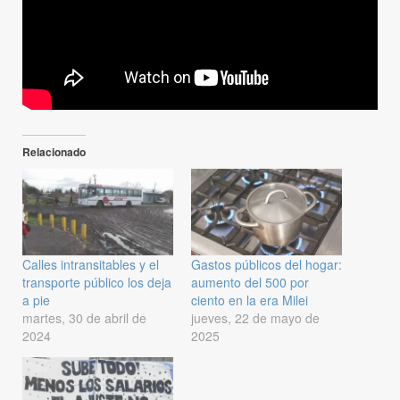
Relacionado
Calles intransitables y el
Gastos públicos del hogar:
transporte público los deja
aumento del 500 por
a pie
ciento en la era Milei
martes, 30 de abril de
jueves, 22 de mayo de
2024
2025