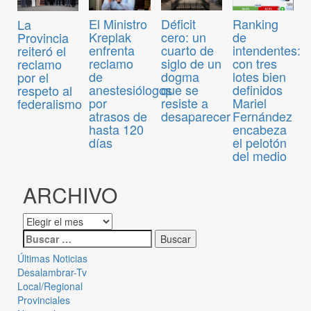
El Ministro
Déficit
Ranking
La
Kreplak
cero: un
de
Provincia
enfrenta
cuarto de
intendentes:
reiteró el
reclamo
siglo de un
con tres
reclamo
de
dogma
lotes bien
por el
anestesiólogos
que se
definidos
respeto al
por
resiste a
Mariel
federalismo
atrasos de
desaparecer
Fernández
hasta 120
encabeza
días
el pelotón
del medio
ARCHIVO
Últimas Noticias
Desalambrar-Tv
Local/Regional
Provinciales