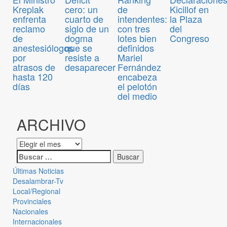
Kreplak
cero: un
de
Kicillof en
enfrenta
cuarto de
intendentes:
la Plaza
reclamo
siglo de un
con tres
del
de
dogma
lotes bien
Congreso
anestesiólogos
que se
definidos
por
resiste a
Mariel
atrasos de
desaparecer
Fernández
hasta 120
encabeza
días
el pelotón
del medio
ARCHIVO
Últimas Noticias
Desalambrar-Tv
Local/Regional
Provinciales
Nacionales
Internacionales