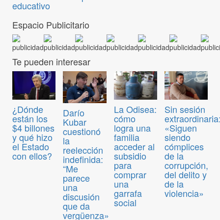
educativo
Espacio Publicitario
Te pueden interesar
¿Dónde
La Odisea:
Sin sesión
Darío
están los
cómo
extraordinaria
Kubar
$4 billones
logra una
«Siguen
cuestionó
y qué hizo
familia
siendo
la
el Estado
acceder al
cómplices
reelección
con ellos?
subsidio
de la
indefinida:
para
corrupción,
“Me
comprar
del delito y
parece
una
de la
una
garrafa
violencia»
discusión
social
que da
vergüenza»