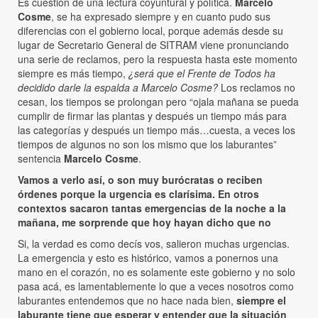
Es cuestión de una lectura coyuntural y política.
Marcelo
Cosme
, se ha expresado siempre y en cuanto pudo sus
diferencias con el gobierno local, porque además desde su
lugar de Secretario General de SITRAM viene pronunciando
una serie de reclamos, pero la respuesta hasta este momento
siempre es más tiempo,
¿será que el Frente de Todos ha
decidido darle la espalda a Marcelo Cosme?
Los reclamos no
cesan, los tiempos se prolongan pero “ojala mañana se pueda
cumplir de firmar las plantas y después un tiempo más para
las categorías y después un tiempo más…cuesta, a veces los
tiempos de algunos no son los mismo que los laburantes”
sentencia
Marcelo Cosme
.
Vamos a verlo así, o son muy burócratas o reciben
órdenes porque la urgencia es clarísima. En otros
contextos sacaron tantas emergencias de la noche a la
mañana, me sorprende que hoy hayan dicho que no
Si, la verdad es como decís vos, salieron muchas urgencias.
La emergencia y esto es histórico, vamos a ponernos una
mano en el corazón, no es solamente este gobierno y no solo
pasa acá, es lamentablemente lo que a veces nosotros como
laburantes entendemos que no hace nada bien,
siempre el
laburante tiene que esperar y entender que la situación