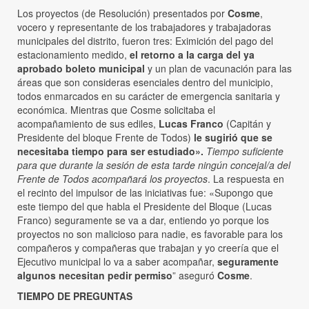
Los proyectos (de Resolución) presentados por
Cosme
,
vocero y representante de los trabajadores y trabajadoras
municipales del distrito, fueron tres: Eximición del pago del
estacionamiento medido,
el retorno a la carga del ya
aprobado boleto municipal
y un plan de vacunación para las
áreas que son consideras esenciales dentro del municipio,
todos enmarcados en su carácter de emergencia sanitaria y
económica. Mientras que Cosme solicitaba el
acompañamiento de sus ediles,
Lucas Franco
(Capitán y
Presidente del bloque Frente de Todos)
le sugirió que se
necesitaba tiempo para ser estudiado».
Tiempo suficiente
para que durante la sesión de esta tarde ningún concejal/a del
Frente de Todos acompañará los proyectos
. La respuesta en
el recinto del impulsor de las iniciativas fue: «Supongo que
este tiempo del que habla el Presidente del Bloque (Lucas
Franco) seguramente se va a dar, entiendo yo porque los
proyectos no son malicioso para nadie, es favorable para los
compañeros y compañeras que trabajan y yo creería que el
Ejecutivo municipal lo va a saber acompañar,
seguramente
algunos necesitan pedir permiso
” aseguró
Cosme
.
TIEMPO DE PREGUNTAS