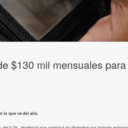
de $130 mil mensuales para p
n lo que va del año.
, del 0,2%, tendencia que cambiará en diciembre por factores estacion