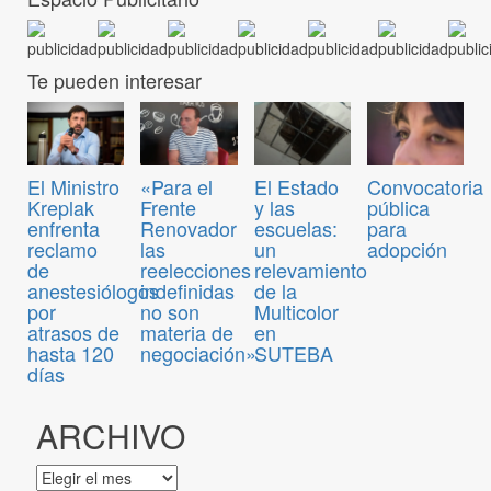
Te pueden interesar
Convocatoria
El Ministro
«Para el
El Estado
pública
Kreplak
Frente
y las
para
enfrenta
Renovador
escuelas:
adopción
reclamo
las
un
de
reelecciones
relevamiento
anestesiólogos
indefinidas
de la
por
no son
Multicolor
atrasos de
materia de
en
hasta 120
negociación»
SUTEBA
días
ARCHIVO