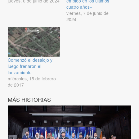
jueves, 6 de junio de 2024
empleo en los últimos
cuatro años»
viernes, 7 de junio de
2024
Comenzó el desalojo y
luego frenaron el
lanzamiento
miércoles, 15 de febrero
de 2017
MÁS HISTORIAS