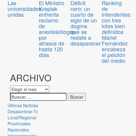
Las
El Ministro
Déficit
Ranking
universidades,
Kreplak
cero: un
de
unidas
enfrenta
cuarto de
intendentes:
reclamo
siglo de un
con tres
de
dogma
lotes bien
anestesiólogos
que se
definidos
por
resiste a
Mariel
atrasos de
desaparecer
Fernández
hasta 120
encabeza
días
el pelotón
del medio
ARCHIVO
Últimas Noticias
Desalambrar-Tv
Local/Regional
Provinciales
Nacionales
Internacionales