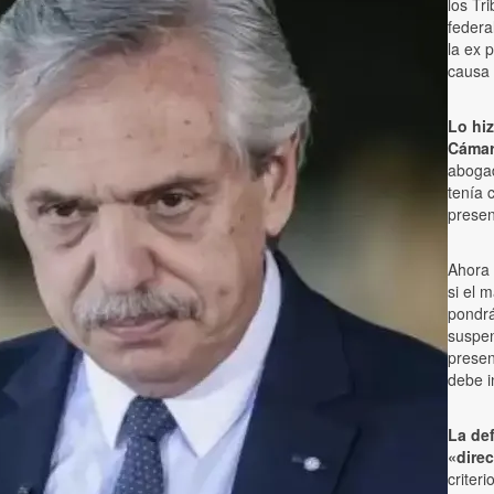
los Tr
federa
la ex
causa 
Lo hiz
Cámar
abogad
tenía 
presen
Ahora 
si el 
pondrá
suspen
presen
debe i
La def
«direc
criter