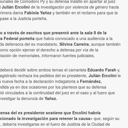
ibunales de Comodoro Py y su defensa insistió en apartar al juez
l
Julián Ercolini
de la investigación por
violencia de género
hacia
 primera dama
Fabiola Yañez
y también en el reclamo para que la
pase a la Justicia porteña.
o a través de escritos que presentó ante la sala II de la
a Federal porteña
que había convocado a una audiencia a la
a defensora del ex mandatario,
Silvina Carreira
, aunque también
como opción ejercer el derecho a defensa por vía de la
tación de memoriales, informaron fuentes judiciales.
deberá decidir sobre ambos temas el camarista
Eduardo Farah
y,
magistrado rechaza los pedidos del ex presidente,
Julián Ercolini
le
 nueva fecha a la declaración indagatoria a
Fernández,
dida ya en dos ocasiones por los planteos que su defensa
tó vinculados a la continuidad del juez en el caso y al fuero que
nvestigar la denuncia de
Yañez.
ensa del ex presidente sostiene que Ercolini habría
cionado la investigación para retener la causa»
que, según su
io, debería investigarse en el fuero de Justicia de la Ciudad de