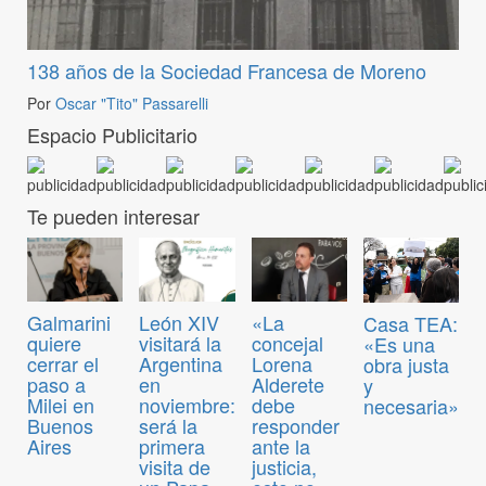
138 años de la Sociedad Francesa de Moreno
Por
Oscar "Tito" Passarelli
Espacio Publicitario
Te pueden interesar
Galmarini
León XIV
«La
Casa TEA:
quiere
visitará la
concejal
«Es una
cerrar el
Argentina
Lorena
obra justa
paso a
en
Alderete
y
Milei en
noviembre:
debe
necesaria»
Buenos
será la
responder
Aires
primera
ante la
visita de
justicia,