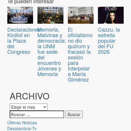
Te pueden interesar
Declaraciones:
Memoria,
El
Cazzu, la
Kicillof en
Malvinas y
oficialismo
estrella
la Plaza
democracia:
no dio
popular
del
la UNM
quórum y
del FU
Congreso
fue sede
fracasó la
2026
del
sesión
encuentro
para
Jóvenes y
interpelar
Memoria
a María
Giménez
ARCHIVO
Últimas Noticias
Desalambrar-Tv