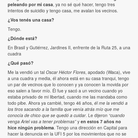
peleando por mi casa
, ya no sé qué hacer, tengo tres
intentos de suicidio y tengo casa, me avalan los vecinos.
¿Vos tenés una casa?
Tengo.
¿Dónde está?
En Brasil y Gutiérrez, Jardines II, enfrente de la Ruta 25, a una
cuadra
¿Qué pasó?
Me la vendió un tal
Oscar Héctor Flores
, apodado (Waca), vive
a una cuadra y media, él ahora está en su casa tranqui, tengo
un par de vecinos que lo conocen y ya conocen la movida por
eso salen a favor mío. Él fue y sacó a un vecino cuando yo
estaba privado de mi libertad, cuando me las mandaba como
todo pibe. Ahora ya cambié, tengo 46 años,
él me la vendió a
los tiros sacando a la familia que venía atrás mío que me
conocía de chico que se quedó a cuidar
. Le dijeron
“cuando
venga Ariel vas a tener problemas”
y
en estos 7 años no
hice ningún problema
. Tengo una dirección en Capital para
hacer la denuncia en la UFI 5 por los movimientos que no se