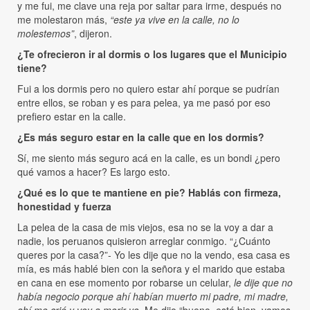
y me fui, me clave una reja por saltar para irme, después no
me molestaron más,
“este ya vive en la calle, no lo
molestemos”
, dijeron.
¿Te ofrecieron ir al dormis o los lugares que el Municipio
tiene?
Fui a los dormis pero no quiero estar ahí porque se pudrían
entre ellos, se roban y es para pelea, ya me pasó por eso
prefiero estar en la calle.
¿Es más seguro estar en la calle que en los dormis?
Sí, me siento más seguro acá en la calle, es un bondi ¿pero
qué vamos a hacer? Es largo esto.
¿Qué es lo que te mantiene en pie? Hablás con firmeza,
honestidad y fuerza
La pelea de la casa de mis viejos, esa no se la voy a dar a
nadie, los peruanos quisieron arreglar conmigo. “¿Cuánto
queres por la casa?”- Yo les dije que no la vendo, esa casa es
mía, es más hablé bien con la señora y el marido que estaba
en cana en ese momento por robarse un celular,
le dije que no
había negocio porque ahí habían muerto mi padre, mi madre,
ahí me crié y voy a morir yo.
Me dijo “bueno, está bien, vamos