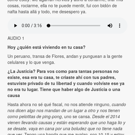
cosas, rociarme, ella no te puede mentir, fui con bidón de
nafta hasta allá y todo, me desespero ya.
AUDIO 1
Hoy ¿quién está viviendo en tu casa?
Un peruano, transa de Flores, andan y punguean a la gente
celulares y lo que venga.
¿La Justicia? Para vos como para tantas personas no
existe, esa era tu casa, te criaste ahí con tus padres,
estuviste privado de tu libertad y cuando volviste ese ya
no era tu lugar. Tiene que haber algo de Justicia o una
causa
Hasta ahora no sé qué fiscal, no nos atiende ninguno,
cuando
nos dicen algo nos mandan de un lugar a otro y nos tienen
como pelotitas de ping-pong
, uno se cansa.
Desde el 2014
vienen llevando causas y están esperando que uno haga lio y
se desate, vaya en cana por una boludez que no tiene nada
que ver
. Tengo una banda que me avalan, son 10-15 y estoy