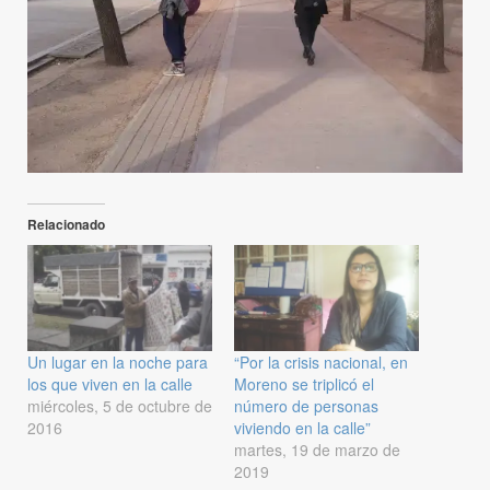
Relacionado
Un lugar en la noche para
“Por la crisis nacional, en
los que viven en la calle
Moreno se triplicó el
miércoles, 5 de octubre de
número de personas
2016
viviendo en la calle”
martes, 19 de marzo de
2019