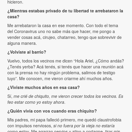
hicieron.
¿Mientras estabas privado de tu libertad te arrebataron la
casa?
Me arrebataron la casa en ese momento. Con todo el tema
del Coronavirus uno no sabe más que hacer, me pongo a
vender cosas acá, cirujeo, chatarreo, tengo que sobrevivir de
alguna manera.
¿Volviste al barrio?
Vuelvo, todos los vecinos me dicen “Hola Ariel, ¿Cómo andás?
¿Tenés yerba? Acá tenés, si tenés que hacer una reunión acá
con la prensa no hay ningún problema, salimos de testigo
tuyo”. Me conocen, me vieron criarme ahí muchos años.
¿Viviste muchos años en esa casa?
Sí,
me crié de chiquito, me vieron crecer todos los vecinos. Es
feo estar como yo estoy ahora
.
¿Quién vivía con vos cuando eras chiquito?
Mis padres, mi papa falleció primero, me quedó claustrofobia
con impulsos nerviosos,
si no fuera por la vieja no estaría
como estoy
. Me agarran nervios y atino a cortarme, tirar mis