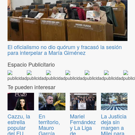
El oficialismo no dio quórum y fracasó la sesión
para interpelar a María Giménez
Espacio Publicitario
Te pueden interesar
Cazzu, la
En
Mariel
La Justicia
estrella
territorio,
Fernández
deja sin
popular
Mauro
y La Liga
margen a
del FU
García
de
Milei para