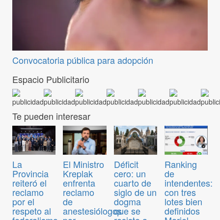
Convocatoria pública para adopción
Espacio Publicitario
Te pueden interesar
El Ministro
Déficit
Ranking
La
Kreplak
cero: un
de
Provincia
enfrenta
cuarto de
intendentes:
reiteró el
reclamo
siglo de un
con tres
reclamo
de
dogma
lotes bien
por el
anestesiólogos
que se
definidos
respeto al
por
resiste a
Mariel