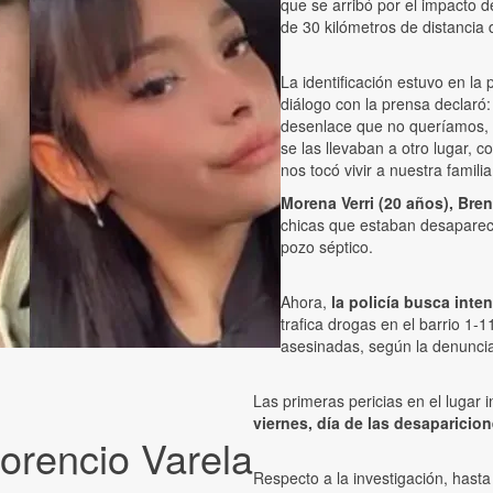
que se arribó por el impacto d
de 30 kilómetros de distancia 
La identificación estuvo en la
diálogo con la prensa declaró
desenlace que no queríamos, 
se las llevaban a otro lugar,
nos tocó vivir a nuestra famili
Morena Verri (20 años), Bren
chicas que estaban desapareci
pozo séptico.
Ahora,
la policía busca inte
trafica drogas en el barrio 1-
asesinadas, según la denuncia 
Las primeras pericias en el lugar 
viernes, día de las desaparicion
Florencio Varela
Respecto a la investigación, has