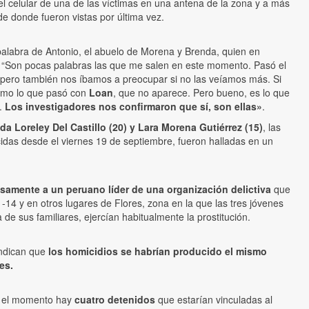
el celular de una de las víctimas en una antena de la zona y a más
de donde fueron vistas por última vez.
 palabra de Antonio, el abuelo de Morena y Brenda, quien en
: “Son pocas palabras las que me salen en este momento. Pasó el
pero también nos íbamos a preocupar si no las veíamos más. Si
 como lo que pasó con
Loan
, que no aparece. Pero bueno, es lo que
a.
Los investigadores nos confirmaron que sí, son ellas»
.
da Loreley Del Castillo (20) y Lara Morena Gutiérrez (15)
, las
das desde el viernes 19 de septiembre, fueron halladas en un
nsamente a un peruano líder de una organización delictiva
que
11-14 y en otros lugares de Flores, zona en la que las tres jóvenes
de sus familiares, ejercían habitualmente la prostitución.
indican que
los homicidios se habrían producido el mismo
es.
ta el momento hay
cuatro detenidos
que estarían vinculadas al