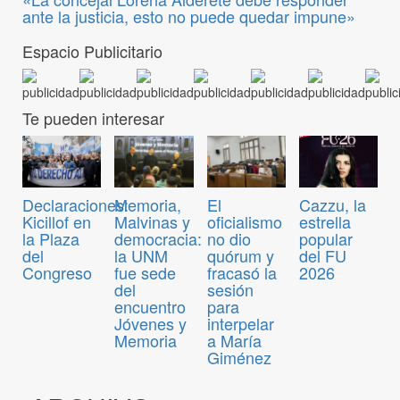
ante la justicia, esto no puede quedar impune»
Espacio Publicitario
Te pueden interesar
Declaraciones:
Memoria,
El
Cazzu, la
Kicillof en
Malvinas y
oficialismo
estrella
la Plaza
democracia:
no dio
popular
del
la UNM
quórum y
del FU
Congreso
fue sede
fracasó la
2026
del
sesión
encuentro
para
Jóvenes y
interpelar
Memoria
a María
Giménez