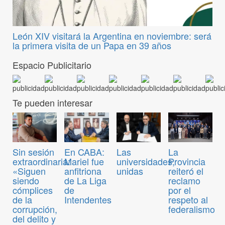
León XIV visitará la Argentina en noviembre: será
la primera visita de un Papa en 39 años
Espacio Publicitario
Te pueden interesar
Sin sesión
En CABA:
Las
La
extraordinaria:
Mariel fue
universidades,
Provincia
«Siguen
anfitriona
unidas
reiteró el
siendo
de La Liga
reclamo
cómplices
de
por el
de la
Intendentes
respeto al
corrupción,
federalismo
del delito y