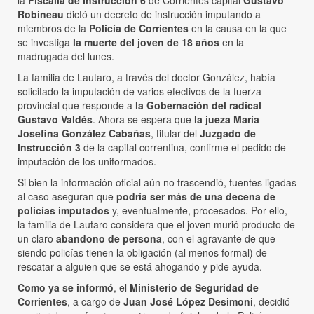
la
Fiscalía de Instrucción 6
de Corrientes capital
Gustavo
Robineau
dictó un decreto de instrucción imputando a
miembros de la
Policía de Corrientes
en la causa en la que
se investiga
la muerte del joven de 18 años
en la
madrugada del lunes.
La familia de Lautaro, a través del doctor González, había
solicitado la imputación de varios efectivos de la fuerza
provincial que responde a
la Gobernación del radical
Gustavo Valdés
. Ahora se espera que
la jueza María
Josefina González Cabañas
, titular del
Juzgado de
Instrucción 3
de la capital correntina, confirme el pedido de
imputación de los uniformados.
Si bien la información oficial aún no trascendió, fuentes ligadas
al caso aseguran que
podría ser más de una decena de
policías imputados
y, eventualmente, procesados. Por ello,
la familia de Lautaro considera que el joven murió producto de
un claro
abandono de persona
, con el agravante de que
siendo policías tienen la obligación (al menos formal) de
rescatar a alguien que se está ahogando y pide ayuda.
Como ya se informó
, el
Ministerio de Seguridad de
Corrientes
, a cargo de
Juan José López Desimoni
, decidió