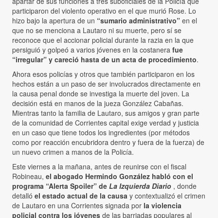
apartar de sus funciones a tres suboficiales de la Policía que
participaron del violento operativo en el que murió Rose. Lo
hizo bajo la apertura de un
“sumario administrativo”
en el
que no se menciona a Lautaro ni su muerte, pero sí se
reconoce que el accionar policial durante la razia en la que
persiguió y golpeó a varios jóvenes en la costanera
fue
“irregular” y careció hasta de un acta de procedimiento
.
Ahora esos policías y otros que también participaron en los
hechos están a un paso de ser involucrados directamente en
la causa penal donde se investiga la muerte del joven. La
decisión está en manos de la jueza González Cabañas.
Mientras tanto la familia de Lautaro, sus amigos y gran parte
de la comunidad de Corrientes capital exige verdad y justicia
en un caso que tiene todos los ingredientes (por métodos
como por reacción encubridora dentro y fuera de la fuerza) de
un nuevo crimen a manos de la Policía.
Este viernes a la mañana, antes de reunirse con el fiscal
Robineau,
el abogado Hermindo González habló con el
programa “Alerta Spoiler” de
La Izquierda Diario
, donde
detalló
el estado actual de la causa
y contextualizó el crimen
de Lautaro en una Corrientes signada por
la violencia
policial contra los jóvenes
de las barriadas populares al