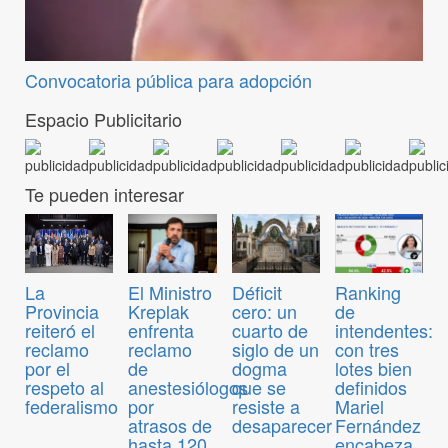
Convocatoria pública para adopción
Espacio Publicitario
Te pueden interesar
El Ministro
Déficit
Ranking
La
Kreplak
cero: un
de
Provincia
enfrenta
cuarto de
intendentes:
reiteró el
reclamo
siglo de un
con tres
reclamo
de
dogma
lotes bien
por el
anestesiólogos
que se
definidos
respeto al
por
resiste a
Mariel
federalismo
atrasos de
desaparecer
Fernández
hasta 120
encabeza