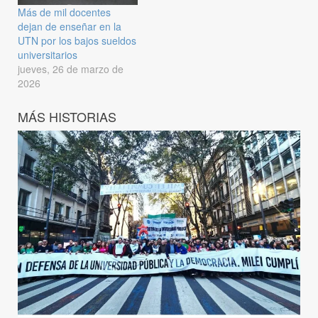
Más de mil docentes
dejan de enseñar en la
UTN por los bajos sueldos
universitarios
jueves, 26 de marzo de
2026
MÁS HISTORIAS