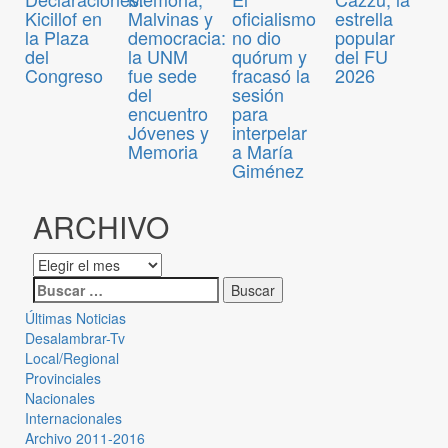
Kicillof en
Malvinas y
oficialismo
estrella
la Plaza
democracia:
no dio
popular
del
la UNM
quórum y
del FU
Congreso
fue sede
fracasó la
2026
del
sesión
encuentro
para
Jóvenes y
interpelar
Memoria
a María
Giménez
ARCHIVO
Últimas Noticias
Desalambrar-Tv
Local/Regional
Provinciales
Nacionales
Internacionales
Archivo 2011-2016