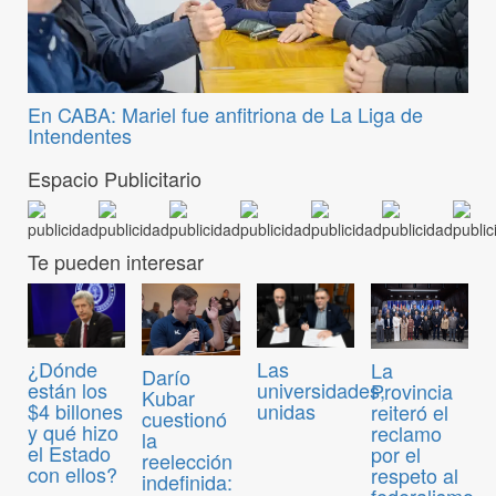
En CABA: Mariel fue anfitriona de La Liga de
Intendentes
Espacio Publicitario
Te pueden interesar
¿Dónde
Las
La
Darío
están los
universidades,
Provincia
Kubar
$4 billones
unidas
reiteró el
cuestionó
y qué hizo
reclamo
la
el Estado
por el
reelección
con ellos?
respeto al
indefinida:
federalismo