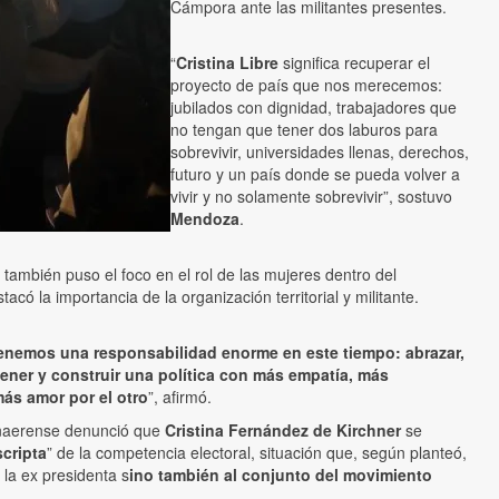
Cámpora ante las militantes presentes.
“
Cristina Libre
significa recuperar el
proyecto de país que nos merecemos:
jubilados con dignidad, trabajadores que
no tengan que tener dos laburos para
sobrevivir, universidades llenas, derechos,
futuro y un país donde se pueda volver a
vivir y no solamente sobrevivir”, sostuvo
Mendoza
.
 también puso el foco en el rol de las mujeres dentro del
acó la importancia de la organización territorial y militante.
enemos una responsabilidad enorme en este tiempo: abrazar,
tener y construir una política con más empatía, más
más amor por el otro
”, afirmó.
naerense denunció que
Cristina Fernández de Kirchner
se
cripta
” de la competencia electoral, situación que, según planteó,
 la ex presidenta s
ino también al conjunto del movimiento