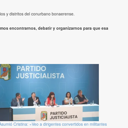
rios y distritos del conurbano bonaerense.
gimos encontrarnos, debatir y organizarnos para que esa
Asumió Cristina: «Veo a dirigentes convertidos en militantes