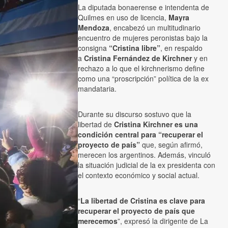
La diputada bonaerense e intendenta de
Quilmes en uso de licencia,
Mayra
Mendoza
, encabezó un multitudinario
encuentro de mujeres peronistas bajo la
consigna
“Cristina libre”
, en respaldo
a
Cristina Fernández de Kirchner
y en
rechazo a lo que el kirchnerismo define
como una “proscripción” política de la ex
mandataria.
Durante su discurso sostuvo que la
libertad de
Cristina Kirchner es una
condición central para “recuperar el
proyecto de país”
que, según afirmó,
merecen los argentinos. Además, vinculó
la situación judicial de la ex presidenta con
el contexto económico y social actual.
“
La libertad de Cristina es clave para
recuperar el proyecto de país que
merecemos
”, expresó la dirigente de La