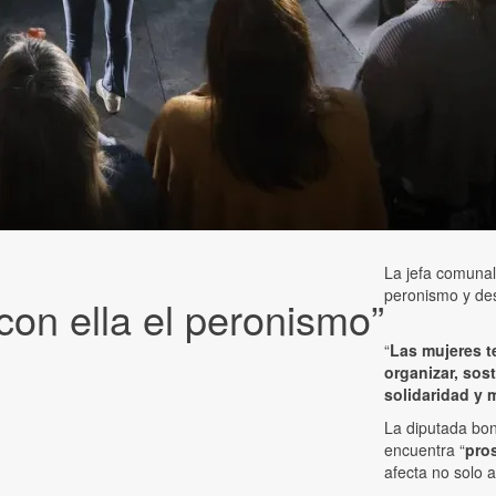
La jefa comunal
peronismo y dest
 con ella el peronismo”
“
Las mujeres t
organizar, sos
solidaridad y 
La diputada bo
encuentra “
pros
afecta no solo a