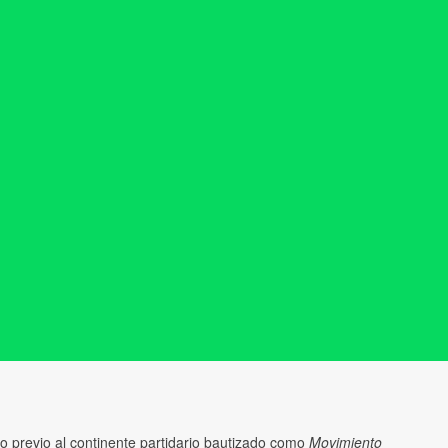
io previo al continente partidario bautizado como
Movimiento