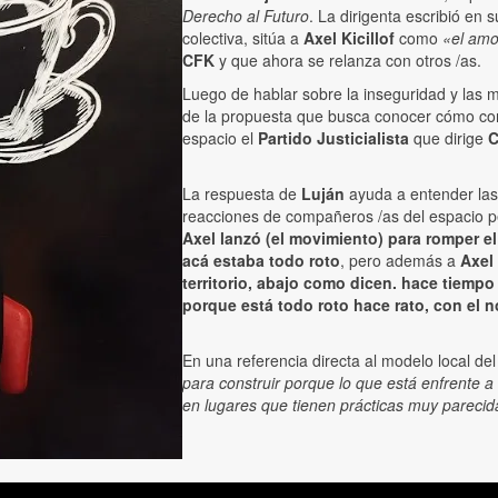
Derecho al Futuro
. La dirigenta escribió en
colectiva, sitúa a
Axel Kicillof
como
«el amo
CFK
y que ahora se relanza con otros /as.
Luego de hablar sobre la inseguridad y las m
de la propuesta que busca conocer cómo con
espacio el
Partido Justicialista
que dirige
C
La respuesta de
Luján
ayuda a entender las
reacciones de compañeros /as del espacio per
Axel lanzó (el movimiento) para romper e
acá estaba todo roto
, pero además a
Axel
territorio, abajo como dicen. hace tiem
porque está todo roto hace rato, con el 
En una referencia directa al modelo local de
para construir porque lo que está enfrente a
en lugares que tienen prácticas muy parecida