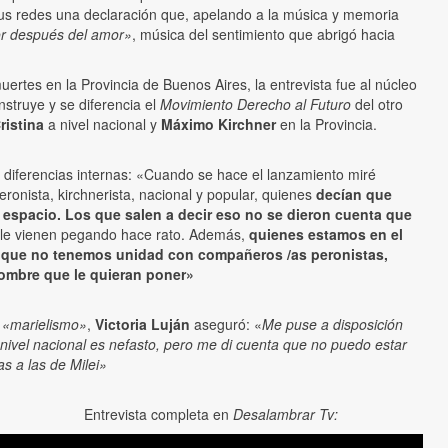
 sus redes una declaración que, apelando a la música y memoria
r después del amor»
, música del sentimiento que abrigó hacia
uertes en la Provincia de Buenos Aires, la entrevista fue al núcleo
struye y se diferencia el
Movimiento Derecho al Futuro
del otro
ristina
a nivel nacional y
Máximo Kirchner
en la Provincia.
 diferencias internas: «Cuando se hace el lanzamiento miré
onista, kirchnerista, nacional y popular, quienes
decían que
l espacio. Los que salen a decir eso no se dieron cuenta que
le vienen pegando hace rato. Además,
quienes estamos en el
po que no tenemos unidad con compañeros /as peronistas,
nombre que le quieran poner»
l
«marielismo»
,
Victoria Luján
aseguró: «
Me puse a disposición
 nivel nacional es nefasto, pero me di cuenta que no puedo estar
s a las de Milei»
Entrevista completa en
Desalambrar Tv: