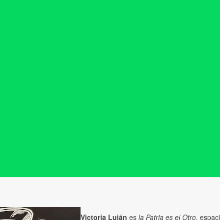
Victoria Luján
es
la Patria es el Otro
, espac