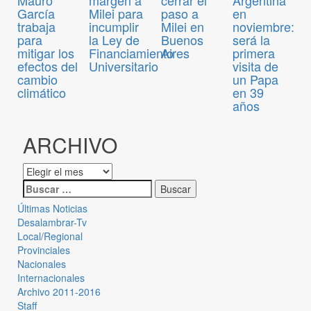
Mauro
margen a
cerrar el
Argentina
García
Milei para
paso a
en
trabaja
incumplir
Milei en
noviembre:
para
la Ley de
Buenos
será la
mitigar los
Financiamiento
Aires
primera
efectos del
Universitario
visita de
cambio
un Papa
climático
en 39
años
ARCHIVO
Últimas Noticias
Desalambrar-Tv
Local/Regional
Provinciales
Nacionales
Internacionales
Archivo 2011-2016
Staff