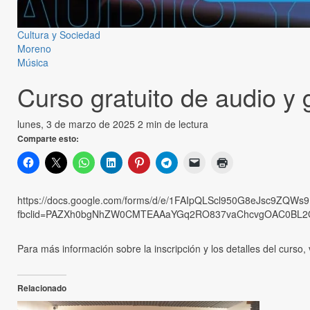
Cultura y Sociedad
Moreno
Música
Curso gratuito de audio y 
lunes, 3 de marzo de 2025
2 min de lectura
Comparte esto:
https://docs.google.com/forms/d/e/1FAIpQLScl950G8eJsc9ZQ
fbclid=PAZXh0bgNhZW0CMTEAAaYGq2RO837vaChcvgOAC0BL2O
Para más información sobre la inscripción y los detalles del cur
Relacionado