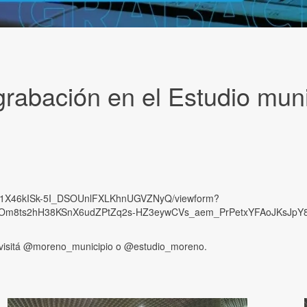
grabación en el Estudio muni
Ws91X46kISk-5I_DSOUnlFXLKhnUGVZNyQ/viewform?
m8ts2hH38KSnX6udZPtZq2s-HZ3eywCVs_aem_PrPetxYFAoJKsJpY
so, visitá @moreno_municipio o @estudio_moreno.