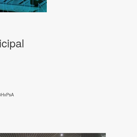
cipal
8HxPsA