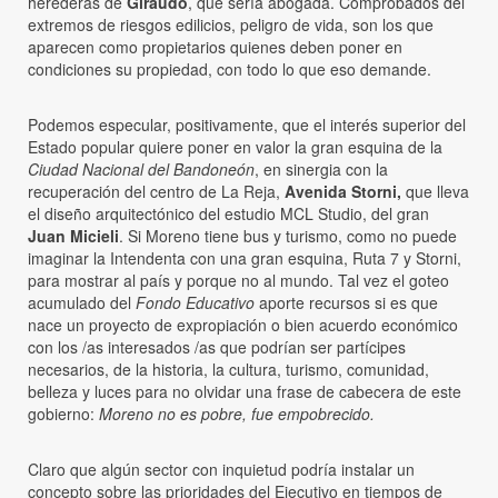
herederas de
Giraudo
, que sería abogada. Comprobados del
extremos de riesgos edilicios, peligro de vida, son los que
aparecen como propietarios quienes deben poner en
condiciones su propiedad, con todo lo que eso demande.
Podemos especular, positivamente, que el interés superior del
Estado popular quiere poner en valor la gran esquina de la
Ciudad Nacional del Bandoneón
, en sinergia con la
recuperación del centro de La Reja,
Avenida Storni,
que lleva
el diseño arquitectónico del estudio MCL Studio, del gran
Juan Micieli
. Si Moreno tiene bus y turismo, como no puede
imaginar la Intendenta con una gran esquina, Ruta 7 y Storni,
para mostrar al país y porque no al mundo. Tal vez el goteo
acumulado del
Fondo Educativo
aporte recursos si es que
nace un proyecto de expropiación o bien acuerdo económico
con los /as interesados /as que podrían ser partícipes
necesarios, de la historia, la cultura, turismo, comunidad,
belleza y luces para no olvidar una frase de cabecera de este
gobierno:
Moreno no es pobre, fue empobrecido.
Claro que algún sector con inquietud podría instalar un
concepto sobre las prioridades del Ejecutivo en tiempos de