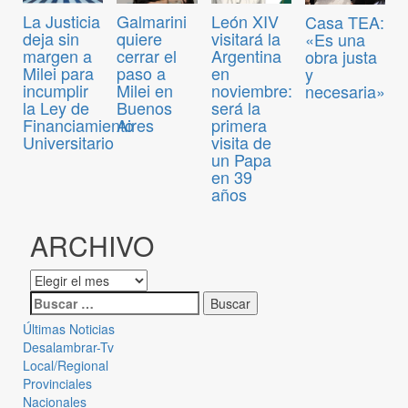
La Justicia
Galmarini
León XIV
Casa TEA:
deja sin
quiere
visitará la
«Es una
margen a
cerrar el
Argentina
obra justa
Milei para
paso a
en
y
incumplir
Milei en
noviembre:
necesaria»
la Ley de
Buenos
será la
Financiamiento
Aires
primera
Universitario
visita de
un Papa
en 39
años
ARCHIVO
Últimas Noticias
Desalambrar-Tv
Local/Regional
Provinciales
Nacionales