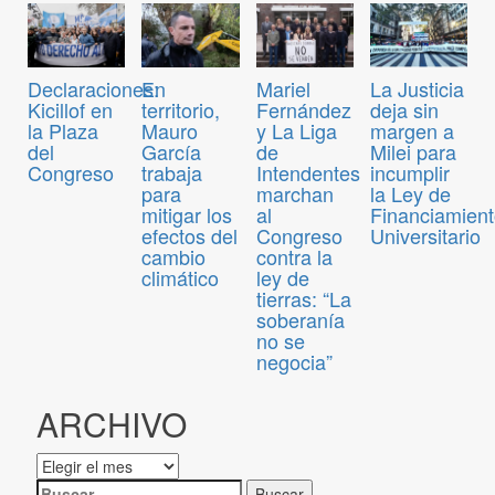
Declaraciones:
En
Mariel
La Justicia
Kicillof en
territorio,
Fernández
deja sin
la Plaza
Mauro
y La Liga
margen a
del
García
de
Milei para
Congreso
trabaja
Intendentes
incumplir
para
marchan
la Ley de
mitigar los
al
Financiamien
efectos del
Congreso
Universitario
cambio
contra la
climático
ley de
tierras: “La
soberanía
no se
negocia”
ARCHIVO