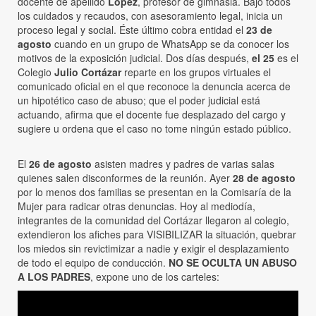
docente de apellido
López
, profesor de gimnasia. Bajo todos
los cuidados y recaudos, con asesoramiento legal, inicia un
proceso legal y social. Éste último cobra entidad el
23 de
agosto
cuando en un grupo de WhatsApp se da conocer los
motivos de la exposición judicial. Dos días después,
el 25
es el
Colegio
Julio Cortázar
reparte en los grupos virtuales el
comunicado oficial en el que reconoce la denuncia acerca de
un hipotético caso de abuso; que el poder judicial está
actuando, afirma que el docente fue desplazado del cargo y
sugiere u ordena que el caso no tome ningún estado público.
El
26 de agosto
asisten madres y padres de varias salas
quienes salen disconformes de la reunión. Ayer
28 de agosto
por lo menos dos familias se presentan en la Comisaría de la
Mujer para radicar otras denuncias. Hoy al mediodía,
integrantes de la comunidad del Cortázar llegaron al colegio,
extendieron los afiches para VISIBILIZAR la situación, quebrar
los miedos sin revictimizar a nadie y exigir el desplazamiento
de todo el equipo de conducción.
NO SE OCULTA UN ABUSO
A LOS PADRES
, expone uno de los carteles: