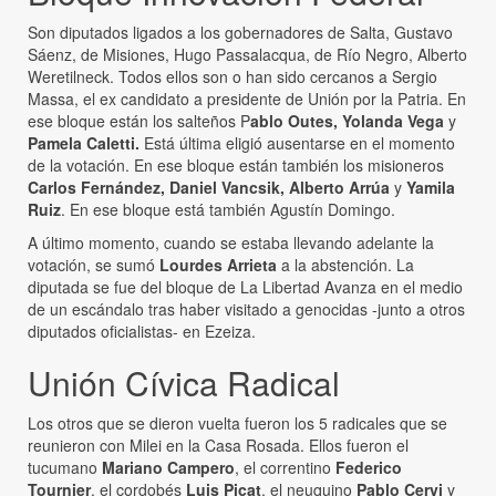
Son diputados ligados a los gobernadores de Salta, Gustavo
Sáenz, de Misiones, Hugo Passalacqua, de Río Negro, Alberto
Weretilneck. Todos ellos son o han sido cercanos a Sergio
Massa, el ex candidato a presidente de Unión por la Patria. En
ese bloque están los salteños P
ablo Outes, Yolanda Vega
y
Pamela Caletti.
Está última eligió ausentarse en el momento
de la votación. En ese bloque están también los misioneros
Carlos Fernández, Daniel Vancsik, Alberto Arrúa
y
Yamila
Ruiz
. En ese bloque está también Agustín Domingo.
A último momento, cuando se estaba llevando adelante la
votación, se sumó
Lourdes Arrieta
a la abstención. La
diputada se fue del bloque de La Libertad Avanza en el medio
de un escándalo tras haber visitado a genocidas -junto a otros
diputados oficialistas- en Ezeiza.
Unión Cívica Radical
Los otros que se dieron vuelta fueron los 5 radicales que se
reunieron con Milei en la Casa Rosada. Ellos fueron el
tucumano
Mariano Campero
, el correntino
Federico
Tournier
, el cordobés
Luis Picat
, el neuquino
Pablo Cervi
y