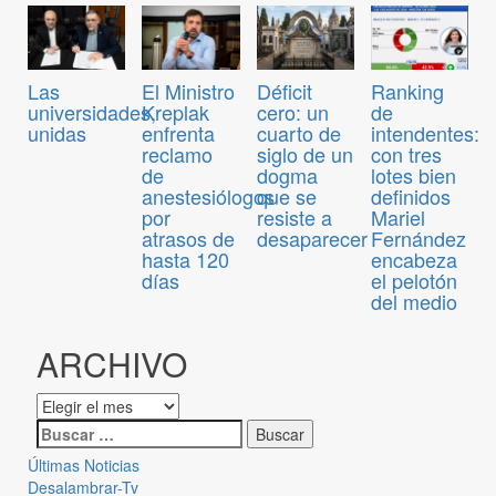
Las
El Ministro
Déficit
Ranking
universidades,
Kreplak
cero: un
de
unidas
enfrenta
cuarto de
intendentes:
reclamo
siglo de un
con tres
de
dogma
lotes bien
anestesiólogos
que se
definidos
por
resiste a
Mariel
atrasos de
desaparecer
Fernández
hasta 120
encabeza
días
el pelotón
del medio
ARCHIVO
Últimas Noticias
Desalambrar-Tv