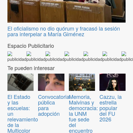
El oficialismo no dio quórum y fracasó la sesión
para interpelar a María Giménez
Espacio Publicitario
Te pueden interesar
Convocatoria
El Estado
Memoria,
Cazzu, la
pública
y las
Malvinas y
estrella
para
escuelas:
democracia:
popular
adopción
un
la UNM
del FU
relevamiento
fue sede
2026
de la
del
Multicolor
encuentro