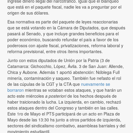
ingrese dinero ilegal del narcotráfico. Igual que el blanqueo
que está en el paquete fiscal, nadie les va a preguntar por el
origen de sus dólares.
Esa normativa es parte del paquete de leyes reaccionarias
que se está votando en la Cámara de Diputados, que después
pasará al Senado, y que incluye grandes beneficios para el
poder económico, buscando refundar el país a favor de los
poderosos con ajuste fiscal, privatizaciones, reforma laboral y
reforma previsional, entre otros ítems importantes.
Junto con estos diputados de Unión por la Patria (3 de
Catamarca: Gichocchio, López, Ávila. 3 de San Juan: Allende,
Chica y Aubone. Además 1 aportó abstención: Nóblega Full
minería, contaminación y saqueo. También fue nefasto el rol
de las cúpulas de la CGT y la CTA que
nuevamente se
borraron
mientras se votaban estos ataques, y que harán un
acto este miércoles
a posteriori
de los hechos después de
haber traicionado la lucha. La izquierda, en cambio, rechazó
estos ataques dentro del Congreso y también en las calles.
Este 1ro de Mayo el PTS participará de un acto en Plaza de
Mayo desde las 13:30 hs junto a otros partidos de izquierda,
sectores del sindicalismo combativo, asambleas barriales y del
movimiento estudiantil.