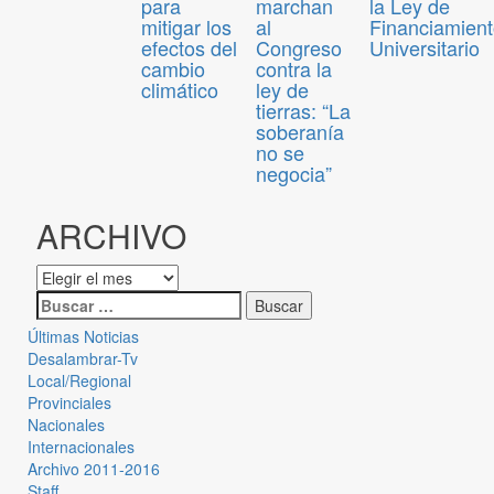
para
marchan
la Ley de
mitigar los
al
Financiamien
efectos del
Congreso
Universitario
cambio
contra la
climático
ley de
tierras: “La
soberanía
no se
negocia”
ARCHIVO
Últimas Noticias
Desalambrar-Tv
Local/Regional
Provinciales
Nacionales
Internacionales
Archivo 2011-2016
Staff