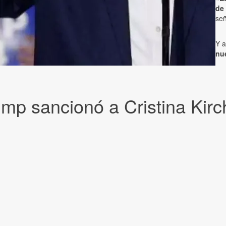
de
señ
Y a
nu
mp sancionó a Cristina Kirc