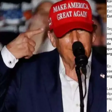
Ki
am
Es
Es
Seg
min
or
de
que
ar
En 
co
arg
Las
dip
es
«
E