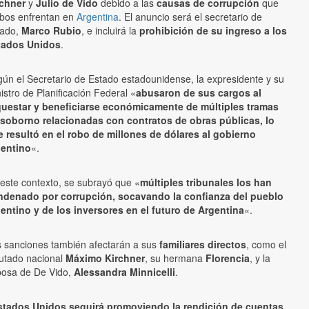
rchner
y
Julio de Vido
debido a las
causas de corrupción
que
bos enfrentan en
Argentina
. El anuncio será el secretario de
tado,
Marco Rubio
, e incluirá la
prohibición de su ingreso a los
tados Unidos
.
ún el Secretario de Estado estadounidense, la expresidente y su
istro de Planificación Federal «
abusaron de sus cargos al
questar y beneficiarse económicamente de múltiples tramas
 soborno relacionadas con contratos de obras públicas, lo
 resultó en el robo de millones de dólares al gobierno
gentino
«.
este contexto, se subrayó que «
múltiples tribunales los han
ndenado por corrupción, socavando la confianza del pueblo
entino y de los inversores en el futuro de Argentina
«.
 sanciones también afectarán a sus
familiares directos
, como el
utado nacional
Máximo Kirchner
, su hermana
Florencia
, y la
posa de De Vido,
Alessandra Minnicelli
.
stados Unidos seguirá promoviendo la rendición de cuentas